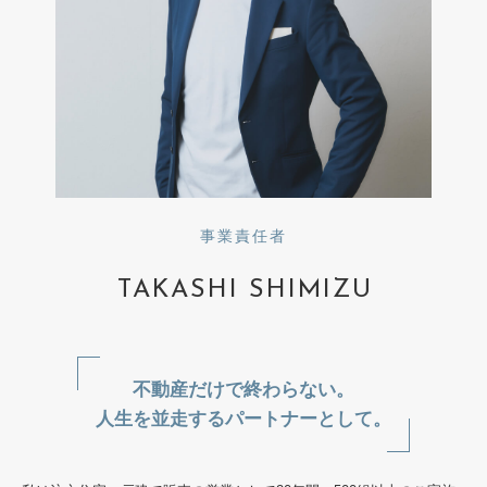
を
by
叶
ghouse_estate-
え
admin
る
土
地
を
ご
紹
介
事業責任者
TAKASHI SHIMIZU
不動産だけで終わらない。
人生を並走するパートナーとして。