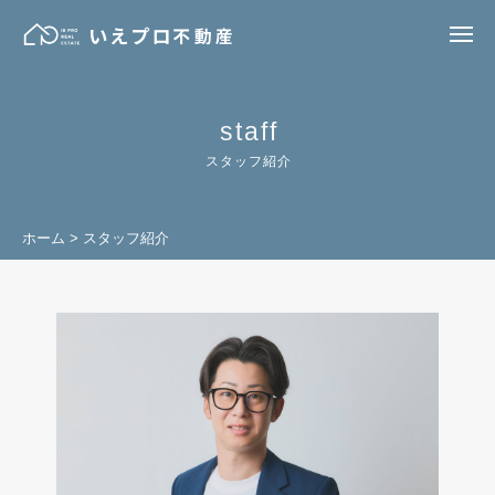
ー
コ
え
ン
メ
プ
ニ
い
家
テ
ュ
ー
ロ
づ
ン
え
不
く
ツ
プ
staff
り
へ
動
ロ
の
スタッフ紹介
ス
産
不
プ
キ
動
ロ
ッ
が
産
ホーム
>
スタッフ紹介
プ
提
ス
案
タ
す
ッ
る
フ
理
想
紹
の
介
暮
2026-
ら
08-
し
05